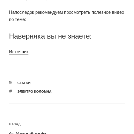
Напоследок рекомендуем просмотреть полезное видео
по теме:
Наверняка вы не знаете:
Источник
РУБРИКИ
СТАТЬИ
МЕТКИ
ЭЛЕКТРО КОЛОМНА
Навигация
Предыдущая
НАЗАД
по
запись:
Уютный лофт