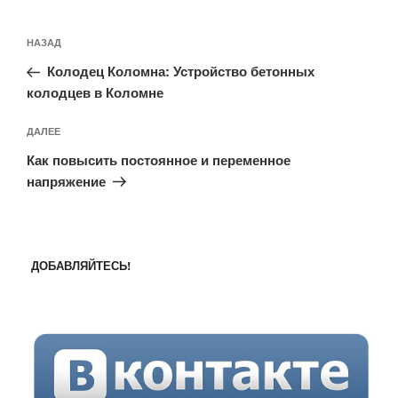
Навигация
Предыдущая
НАЗАД
по
запись:
записям
Колодец Коломна: Устройство бетонных
колодцев в Коломне
Следующая
ДАЛЕЕ
запись
Как повысить постоянное и переменное
напряжение
ДОБАВЛЯЙТЕСЬ!