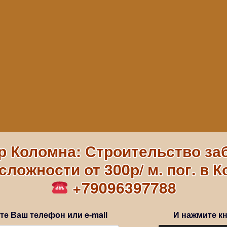
р Коломна: Строительство за
ложности от 300р/ м. пог. в 
+79096397788
те Ваш телефон или e-mail
И нажмите кн