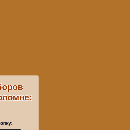
боров
Коломне:
опку: