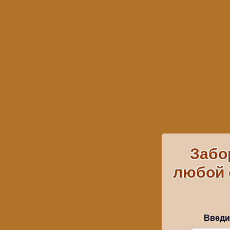
Забо
любой с
Введи