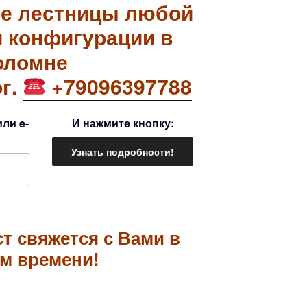
е лестницы любой
и конфигурации в
оломне
г.
+79096397788
ли e-
И нажмите кнопку:
т свяжется с Вами в
м времени!